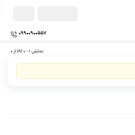
09900900557
شور ایران
بخاری آکواریوم
نمایش
1
-
0
کالا از
0
شور امریکا
مواد مصرفی
شور ویتنام
مدیا آکواریوم
کشور چین
تجهیزات و لوازم جانبی
کشور هند
تستر آب
 آب آکواریوم
تصفیه آب نیمه صنعتی
ب
تصفیه آب آزمایشگاهی
ا و تجهیزات