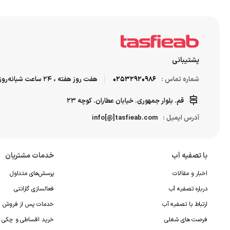
برندهای مختلف تصفیه 
رسوب‌گیر و پیش‌تصفیه
تصفیه آب براساس عملک
پشتیبانی
شماره تماس :
02532920986
هفت روز هفته ، 24 ساعت شبانه‌روز پاسخگوی شما هستیم.
قم. بلوار جمهوری. خیابان عطاران. کوچه 23
آدرس ایمیل :
info[@]tasfieab.com
با تصفیه آب
خدمات مشتریان
اخبار و مقالات
پرسش‌های متداول
درباره تصفیه آب
فعالسازی گارانتی
ارتباط با تصفیه آب
خدمات پس از فروش
فرصت های شغلی
خرید اقساطی و چکی