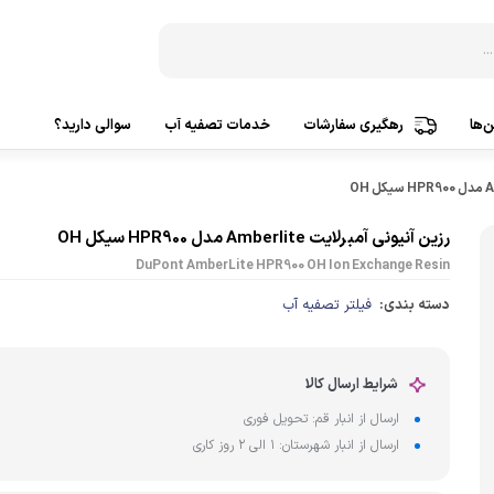
‌ها
رهگیری سفارشات
خدمات تصفیه آب
سوالی دارید؟
دستگاه‌ تصفیه آب 3 مرحله
ساخت ک
دستگاه‌ تصفیه آب 5 مرحله
ساخت ک
رزین آنیونی آمبرلایت Amberlite مدل HPR900 سیکل OH
DuPont AmberLite HPR900 OH Ion Exchange Resin
دستگاه‌ تصفیه آب 6 مرحله
ساخت ک
دسته بندی:
فیلتر تصفیه آب
دستگاه‌ تصفیه آب 7 مرحله
ساخت 
دستگاه‌ تصفیه آب 8 مرحله
ساخت 
شرایط ارسال کالا
دستگاه‌ تصفیه آب 9 مرحله
تصفیه
ارسال از انبار قم: تحویل فوری
دستگاه‌ تصفیه آب 10 مرحله
ارسال از انبار شهرستان: 1 الی 2 روز کاری
پمپ آ
تصفیه آب براساس کشورسازنده
پمپ هو