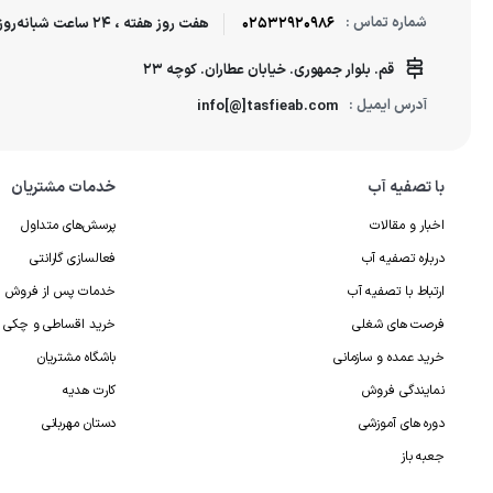
شماره تماس :
02532920986
هفت روز هفته ، 24 ساعت شبانه‌روز پاسخگوی شما هستیم.
قم. بلوار جمهوری. خیابان عطاران. کوچه 23
آدرس ایمیل :
info[@]tasfieab.com
با تصفیه آب
خدمات مشتریان
اخبار و مقالات
پرسش‌های متداول
درباره تصفیه آب
فعالسازی گارانتی
ارتباط با تصفیه آب
خدمات پس از فروش
فرصت های شغلی
خرید اقساطی و چکی
خرید عمده و سازمانی
باشگاه مشتریان
نمایندگی فروش
کارت هدیه
دوره های آموزشی
دستان مهربانی
جعبه باز