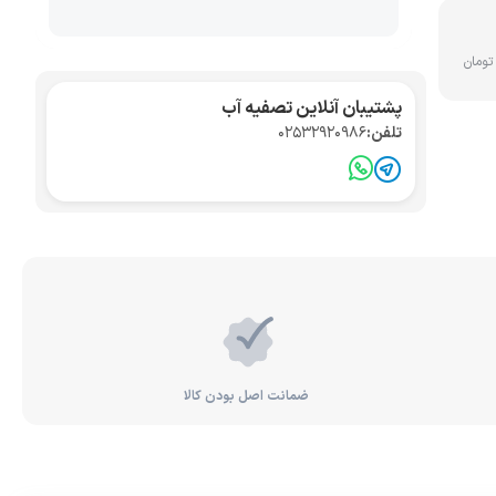
تصفیه آب صنعتی
کواریوم
پشتیبان آنلاین تصفیه آب
تلفن:
02532920986
ضمانت اصل بودن کالا