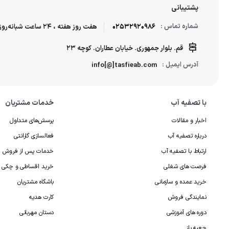
پشتیبانی
شماره تماس :
02532920986
هفت روز هفته ، 24 ساعت شبانه‌روز پاسخگوی شما هستیم.
قم. بلوار جمهوری. خیابان عطاران. کوچه 23
آدرس ایمیل :
info[@]tasfieab.com
با تصفیه آب
خدمات مشتریان
اخبار و مقالات
پرسش‌های متداول
درباره تصفیه آب
فعالسازی گارانتی
ارتباط با تصفیه آب
خدمات پس از فروش
فرصت های شغلی
خرید اقساطی و چکی
خرید عمده و سازمانی
باشگاه مشتریان
نمایندگی فروش
کارت هدیه
دوره های آموزشی
دستان مهربانی
جعبه باز