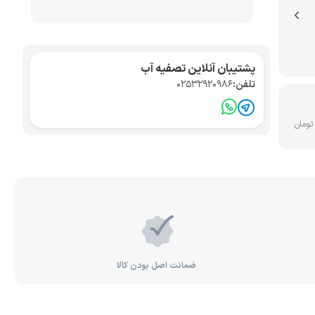
تصفیه آب صنعتی
کواریوم
پشتیبان آنلاین تصفیه آب
تلفن:
02532920986
ضمانت اصل بودن کالا