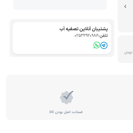
تصفیه آب صنعتی
کواریوم
پشتیبان آنلاین تصفیه آب
تلفن:
02532920986
ضمانت اصل بودن کالا