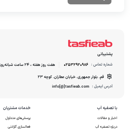
پشتیبانی
شماره تماس :
02532920986
هفت روز هفته ، 24 ساعت شبانه‌روز پاسخگوی شما هستیم.
قم. بلوار جمهوری. خیابان عطاران. کوچه 23
آدرس ایمیل :
info[@]tasfieab.com
با تصفیه آب
خدمات مشتریان
اخبار و مقالات
پرسش‌های متداول
درباره تصفیه آب
فعالسازی گارانتی