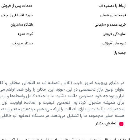
ارتباط با تصفیه آب
خدمات پس از فروش
فرصت های شغلی
خرید اقساطی و چکی
خرید عمده و سازمانی
باشگاه مشتریان
نمایندگی فروش
کارت هدیه
دوره های آموزشی
دستان مهربانی
جعبه باز
در دنیای پیچیده امروز، خرید آنلاین تصفیه آب به انتخابی منطقی و کا
عنوان اولین بازار تخصصی در این حوزه، این امکان را برای شما فراهم می
نیاز و بودجه خود دسترسی داشته باشید. ما با حذف کامل واسطه‌ها و ارتب
برای همیشه متحول کرده‌ایم. تضمین کیفیت و اصالت؛ اولویت اول
محصولات باکیفیت و دارای اصالت را ارائه می‌دهیم. برندهای معتبر و تصفیه
هسته اصلی مجموعه ما را تشکیل می‌دهند. هر دستگاه تصفیه آب خانگی
و اطلاعات فنی دقیق و شفافی در اختیار شما قرار می‌گیرد تا انتخابی آگاه
نمایش بیشتر
ما؟ ارزان‌ترین قیمت تصفیه آب: با خرید مستقیم از واردکنندگان و حذف و
اصلی و دارای گارانتی معتبر. تضمین بهترین کیفیت: ارائه برترین برندهای ت