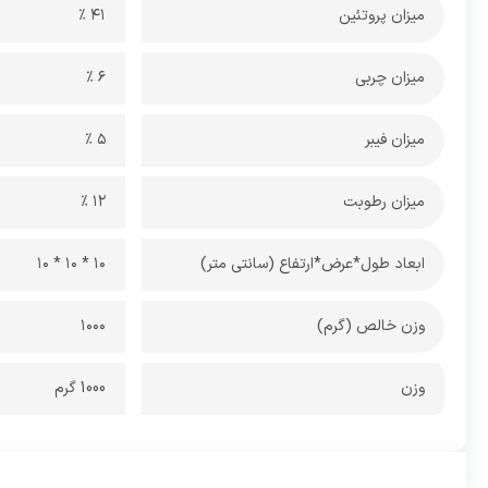
میزان پروتئین
41 %
میزان چربی
6 %
میزان فیبر
5 %
میزان رطوبت
12 %
ابعاد طول*عرض*ارتفاع (سانتی متر)
10 * 10 * 10
وزن خالص (گرم)
1000
وزن
1000 گرم