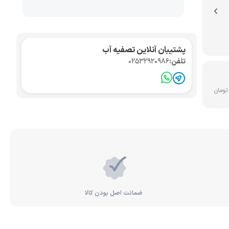
تصفیه آب صنعتی
کواریوم
پشتیبان آنلاین تصفیه آب
تلفن:
02532920986
ضمانت اصل بودن کالا