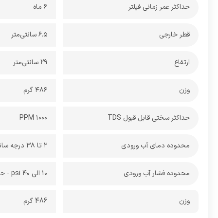
حداکثر عمر زمانی فیلتر
۶ ماه
قطر خارجی
6.5 سانتی‌متر
ارتفاع
29 سانتی‌متر
وزن
486 گرم
حداکثر سختی قابل قبول TDS
1000 PPM
محدوده دمای آب ورودی
2 تا 38 درجه سانتی گراد
محدوده فشار آب ورودی
10 الی 40 psi - حداکثر فشار کاری 125psi
وزن
486 گرم