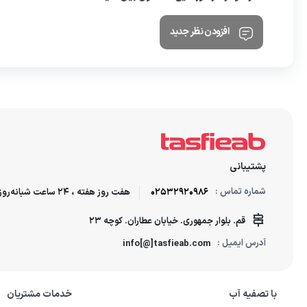
افزودن نظر جدید
پشتیبانی
شماره تماس :
02532920986
هفت روز هفته ، 24 ساعت شبانه‌روز پاسخگوی شما هستیم.
قم. بلوار جمهوری. خیابان عطاران. کوچه 23
آدرس ایمیل :
info[@]tasfieab.com
با تصفیه آب
خدمات مشتریان