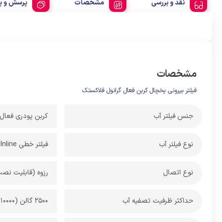
نقد و بررسی
مشخصات
پرسش و پ
مشخصات
فیلتر بیرونی یخچال کربن فعال گرانول فلاکستک
جنس فیلتر آب
کربن پودری فعال
نوع فیلتر آب
فیلتر خطی Inline
نوع اتصال
رزوه (قابلیت نص
حداکثر ظرفیت تصفیه آب
2500 گالن (10000 لیتر)