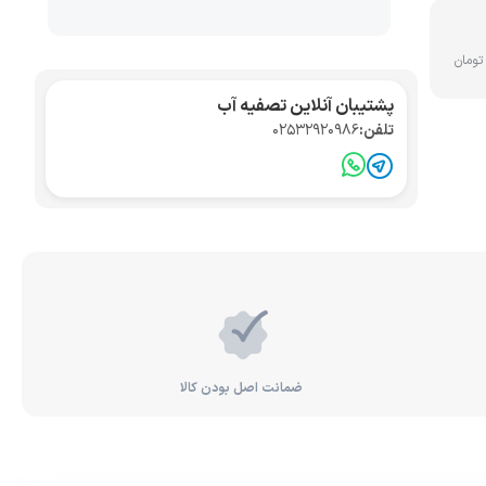
تصفیه آب صنعتی
کواریوم
پشتیبان آنلاین تصفیه آب
تلفن:
02532920986
ضمانت اصل بودن کالا