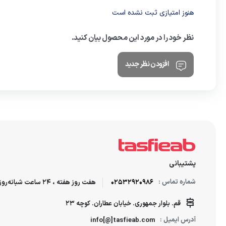
هنوز امتیازی ثبت نشده است
نظر خود را در مورد این محصول بیان کنید.
افزودن نظر جدید
پشتیبانی
شماره تماس :
02532920986
هفت روز هفته ، 24 ساعت شبانه‌روز پاسخگوی شما هستیم.
قم. بلوار جمهوری. خیابان عطاران. کوچه 23
آدرس ایمیل :
info[@]tasfieab.com