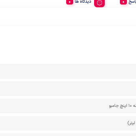
اسخ
دیدگاه ها
مبو