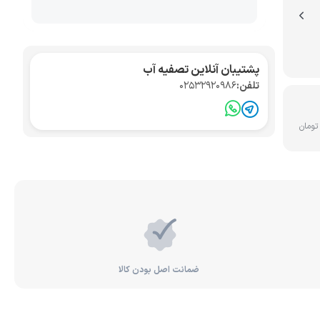
تصفیه آب صنعتی
کواریوم
پشتیبان آنلاین تصفیه آب
تلفن:
02532920986
ضمانت اصل بودن کالا