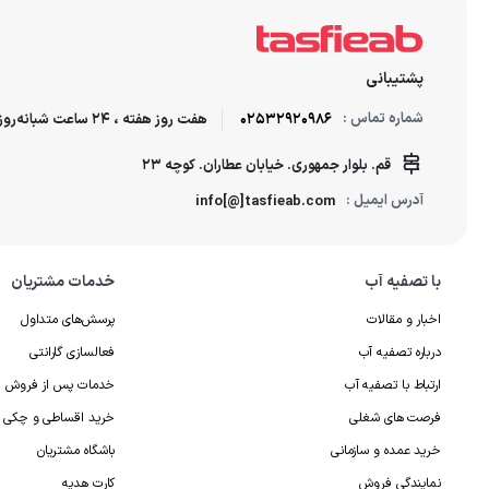
پشتیبانی
شماره تماس :
02532920986
هفت روز هفته ، 24 ساعت شبانه‌روز پاسخگوی شما هستیم.
قم. بلوار جمهوری. خیابان عطاران. کوچه 23
آدرس ایمیل :
info[@]tasfieab.com
با تصفیه آب
خدمات مشتریان
اخبار و مقالات
پرسش‌های متداول
درباره تصفیه آب
فعالسازی گارانتی
ارتباط با تصفیه آب
خدمات پس از فروش
فرصت های شغلی
خرید اقساطی و چکی
خرید عمده و سازمانی
باشگاه مشتریان
نمایندگی فروش
کارت هدیه