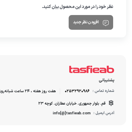
نظر خود را در مورد این محصول بیان کنید.
افزودن نظر جدید
پشتیبانی
شماره تماس :
02532920986
هفت روز هفته ، 24 ساعت شبانه‌روز پاسخگوی شما هستیم.
قم. بلوار جمهوری. خیابان عطاران. کوچه 23
آدرس ایمیل :
info[@]tasfieab.com