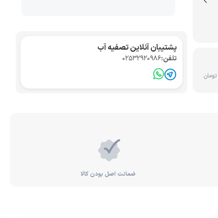
تصفیه آب صنعتی
کواریوم
پشتیبان آنلاین تصفیه آب
تلفن:
02532920986
ضمانت اصل بودن کالا