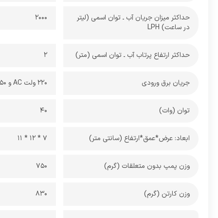
حداکثر میزان جریان آب ـ توان اسمی (لیتر
2000
در ساعت) LPH
حداکثر ارتفاع پرتاب آب ـ توان اسمی (متر)
2
جریان برق ورودی
220 ولت AC و 50 HRZ
توان (وات)
40
ابعاد: عرض*عمق*ارتفاع (سانتی متر)
7 * 12 * 11
وزن پمپ بدون متعلقات (گرم)
750
وزن کارتن (گرم)
830