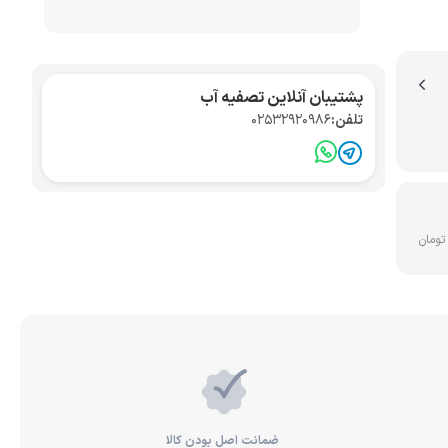
تصفیه آب صنعتی
کواریوم
پشتیبان آنلاین تصفیه آب
تلفن:
02532920986
ضمانت اصل بودن کالا