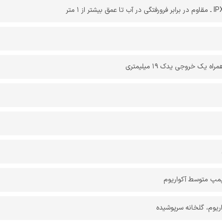
 یک خروجی یدک 19 میلیمتری
پمپ متوسط آکواریوم
راریوم، گلخانه سرپوشیده