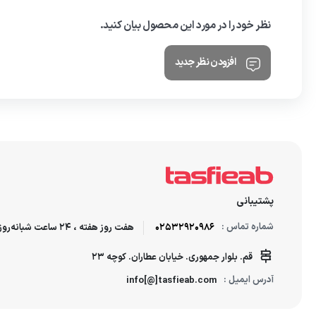
نظر خود را در مورد این محصول بیان کنید.
افزودن نظر جدید
پشتیبانی
شماره تماس :
02532920986
هفت روز هفته ، 24 ساعت شبانه‌روز پاسخگوی شما هستیم.
قم. بلوار جمهوری. خیابان عطاران. کوچه 23
آدرس ایمیل :
info[@]tasfieab.com