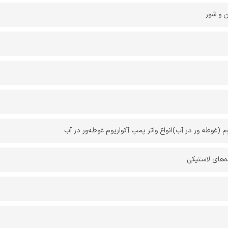
ن و شور
 (غوطه ور در آب)انواع واتر پمپ آکواریوم غوطه‌ور در آب
ده‌های لاستیکی